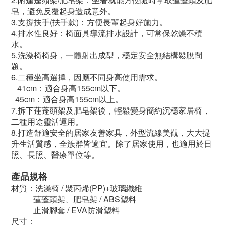
皂，避免反覆起身造成意外。
3.支撐扶手(扶手款)：方便長輩起身好施力。
4.排水性良好：椅面具導流排水設計，可常保乾燥不積
水。
5.洗澡椅椅身，一體射出成型，穩定安全無結構鬆脫問
題。
6.二種坐高選擇，因應不同身高使用需求。
41cm：適合身高155cm以下。
45cm：適合身高155cm以上。
7.拆下蓮蓬頭架及肥皂架後，輕鬆變身簡約沉穩家居椅，
二種用途靈活運用。
8.打造舒適安全的居家友善家具，外型流線美觀，大大提
升生活質感，全族群皆適宜。除了居家使用，也適用於日
照、長照、醫療單位等。
產品規格
材質：洗澡椅 / 聚丙烯(PP)+玻璃纖維
蓮蓬頭架、肥皂架 / ABS塑料
止滑腳套 / EVA防滑塑料
尺寸：