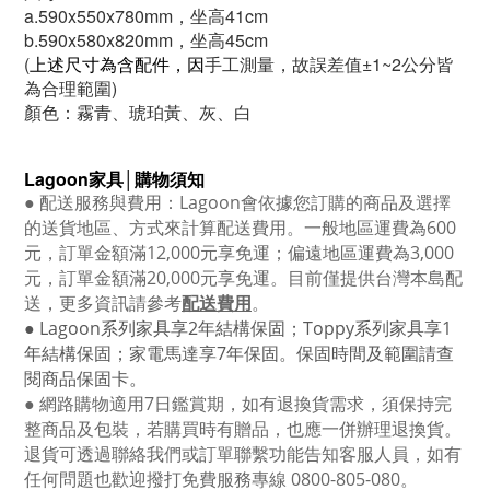
a.590x550x780mm，坐高41cm
b.590x580x820mm，坐高45cm
(
上述尺寸為含配件，因
手工測量，故誤差值±1~2公
分
皆
為合理範圍
)
顏色：霧青、琥珀黃、灰、白
Lagoon
家具│購物須知
●
配送服務與費用：
Lagoon
會依據您訂購的商品及選擇
的送貨地區、方式來計算配送費用。一般地區運費為6
00
元，訂單金額滿12
,000
元享免運；偏遠地區運費為
3,000
元，訂單金額滿
20,000
元享免運。目前僅提供台灣本島配
送，更多資訊請參考
配送費用
。
● Lagoon
系列家具享
2
年結構保固；
Toppy
系列家具享
1
年結構保固；家電馬達享
7
年保固。保固時間及範圍請查
閱商品保固卡。
● 網路購物適用
7
日鑑賞期，如有退換貨需求，須保持完
整商品及包裝，若購買時有贈品，也應一併辦理退換貨。
退貨可透過聯絡我們或訂單聯繫功能告知客服人員，如有
任何問題也歡迎撥打免費服務專線
0800-805-080
。