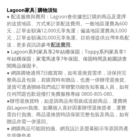
Lagoon
家具│購物須知
●
配送服務與費用：
Lagoon
會依據您訂購的商品及選擇
的送貨地區、方式來計算配送費用。一般地區運費為6
00
元，訂單金額滿12
,000
元享免運；偏遠地區運費為
3,000
元，訂單金額滿
20,000
元享免運。目前僅提供台灣本島配
送，更多資訊請參考
配送費用
。
● Lagoon
系列家具享
2
年結構保固；
Toppy
系列家具享
1
年結構保固；家電馬達享
7
年保固。保固時間及範圍請查
閱商品保固卡。
● 網路購物適用
7
日鑑賞期，如有退換貨需求，須保持完
整商品及包裝，若購買時有贈品，也應一併辦理退換貨。
退貨可透過聯絡我們或訂單聯繫功能告知客服人員，如有
任何問題也歡迎撥打免費服務專線
0800-805-080
。
●
辦理退換貨時，如是因商品有瑕疵或送錯商品，運費將
由Lagoon負擔。如屬個人喜好因素辦理退換貨者，運費
需自行負擔。商品退換貨時請保留完整包裝及商品，如有
贈品亦需一併退回。
● 網購商品可能因拍攝、網頁設計及螢幕顯示等原因而產
生些微色差。