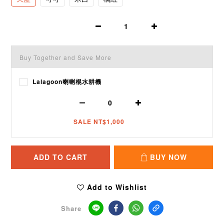
Buy Together and Save More
Lalagoon喇喇棍水耕機
SALE NT$1,000
ADD TO CART
BUY NOW
Add to Wishlist
Share