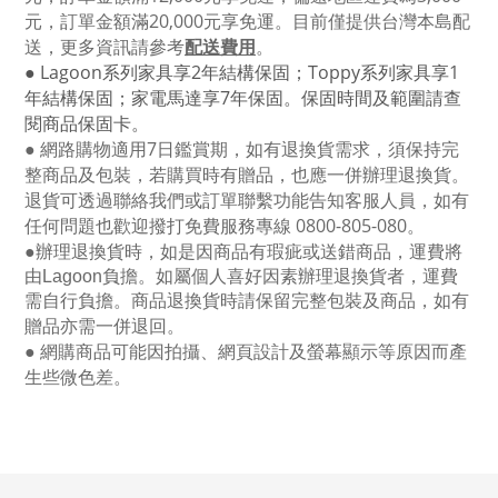
元，訂單金額滿
20,000
元享免運。目前僅提供台灣本島配
送，更多資訊請參考
配送費用
。
● Lagoon
系列家具享
2
年結構保固；
Toppy
系列家具享
1
年結構保固；家電馬達享
7
年保固。保固時間及範圍請查
閱商品保固卡。
● 網路購物適用
7
日鑑賞期，如有退換貨需求，須保持完
整商品及包裝，若購買時有贈品，也應一併辦理退換貨。
退貨可透過聯絡我們或訂單聯繫功能告知客服人員，如有
任何問題也歡迎撥打免費服務專線
0800-805-080
。
●
辦理退換貨時，如是因商品有瑕疵或送錯商品，運費將
由Lagoon負擔。如屬個人喜好因素辦理退換貨者，運費
需自行負擔。商品退換貨時請保留完整包裝及商品，如有
贈品亦需一併退回。
● 網購商品可能因拍攝、網頁設計及螢幕顯示等原因而產
生些微色差。