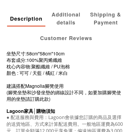
Additional
Shipping &
Description
details
Payment
Customer Reviews
坐墊尺寸:58cm*58cm*10cm
布套成分:100%聚丙烯纖維
枕心內容物:聚酯纖維 / PU泡棉
顏色 : 可可 / 天藍 / 橘紅 / 米白
建議搭配Magnolia腳凳使用
(腳凳坐墊和沙發坐墊的綁線設計不同，如要加購腳凳使
用的坐墊請訂購此款)
Lagoon
家具│購物須知
●
配送服務與費用：
Lagoon
會依據您訂購的商品及選擇
的送貨地區、方式來計算配送費用。一般地區運費為6
00
元，訂單金額滿12
,000
元享免運；偏遠地區運費為
3,000