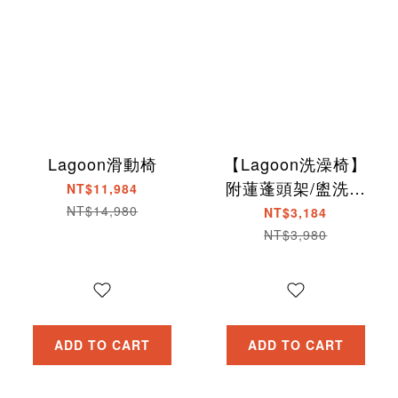
Lagoon滑動椅
【Lagoon洗澡椅】
附蓮蓬頭架/盥洗用
NT$11,984
品盒 安全靠背/扶
NT$14,980
NT$3,184
手/防滑腳墊
NT$3,980
ADD TO CART
ADD TO CART