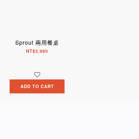
Sprout 兩用餐桌
NT$2,980
ADD TO CART