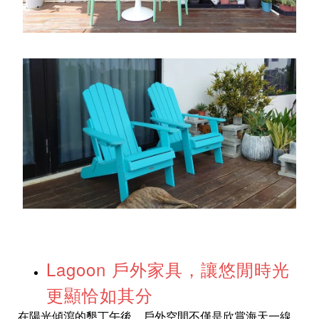
Lagoon 戶外家具，讓悠閒時光
更顯恰如其分
在陽光傾瀉的墾丁午後，戶外空間不僅是欣賞海天一線