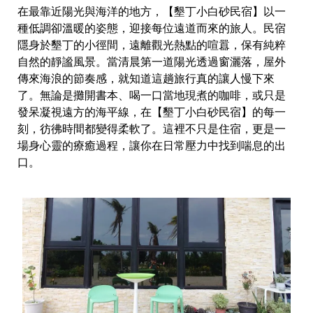
在最靠近陽光與海洋的地方，【墾丁小白砂民宿】以一
種低調卻溫暖的姿態，迎接每位遠道而來的旅人。民宿
隱身於墾丁的小徑間，遠離觀光熱點的喧囂，保有純粹
自然的靜謐風景。當清晨第一道陽光透過窗灑落，屋外
傳來海浪的節奏感，就知道這趟旅行真的讓人慢下來
了。無論是攤開書本、喝一口當地現煮的咖啡，或只是
發呆凝視遠方的海平線，在【墾丁小白砂民宿】的每一
刻，彷彿時間都變得柔軟了。這裡不只是住宿，更是一
場身心靈的療癒過程，讓你在日常壓力中找到喘息的出
口。