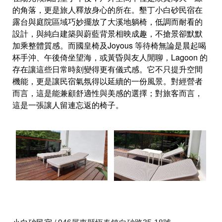
的角落，更是旅人釋放身心的所在。墾丁小白砂民宿在
露台與庭院區域巧妙擺放了大溪地躺椅，低調而耐看的
設計，與純白建築與蔚藍背景相映成趣，不搶景卻默默
加乘整體質感。而國皇椅及Joyous 等待椅無論是晨起喝
杯手沖、午後倚坐望海，或黃昏與友人閒聊，Lagoon 的
存在讓這些日常時刻變得更有儀式感。它不只提升空間
機能，更是讓民宿氣氛得以延續的一份風景。對經營者
而言，這是能兼顧舒適性與美感的選擇；對旅客而言，
這是一張讓人留連忘返的椅子。