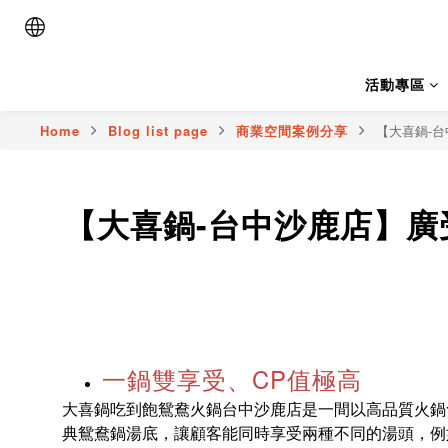
活動專區
Home
Blog list page
商業空間案例分享
【大喜鍋-
【大喜鍋-台中沙鹿店】廣
一鍋雙享受、CP值極高
大喜鍋吃到飽鴛鴦火鍋台中沙鹿店是一間以高品質火鍋
典鴛鴦鍋湯底，讓顧客能同時享受兩種不同的湯頭，例