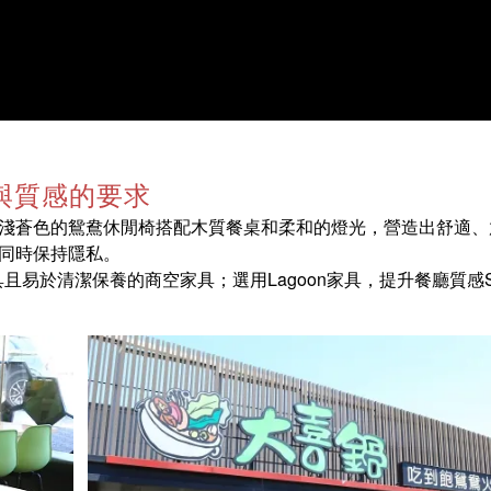
彩與質感的要求
淺蒼色的鴛鴦休閒椅搭配木質餐桌和柔和的燈光，營造出舒適、
同時保持隱私。
且易於清潔保養的商空家具；選用Lagoon家具，提升餐廳質感So