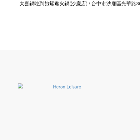
大喜鍋吃到飽鴛鴦火鍋(沙鹿店)
/
台中市沙鹿區光華路30