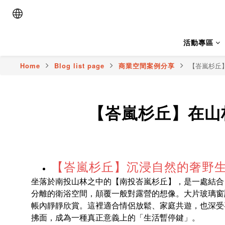
活動專區
Home
Blog list page
商業空間案例分享
【峇嵐杉丘
【峇嵐杉丘】在山
【峇嵐杉丘】沉浸自然的奢野
坐落於南投山林之中的【南投峇嵐杉丘】，是一處結合
分離的衛浴空間，顛覆一般對露營的想像。大片玻璃窗
帳內靜靜欣賞。這裡適合情侶放鬆、家庭共遊，也深受
拂面，成為一種真正意義上的「生活暫停鍵」。