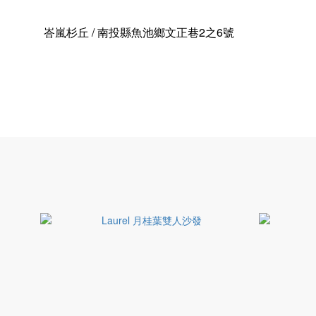
峇嵐杉丘
/ 南投縣魚池鄉文正巷2之6號