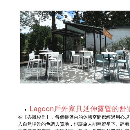
Lagoon戶外家具延伸露營的舒
在【峇嵐杉丘】，每個帳篷內的休憩空間都經過用心規劃。
入自然場景的色調與質地，也讓旅人能輕鬆坐下、靜看山林變