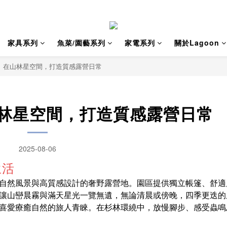
家具系列
魚菜/園藝系列
家電系列
關於Lagoon
】在山林星空間，打造質感露營日常
林星空間，打造質感露營日常
2025-08-06
生活
自然風景與高質感設計的奢野露營地。園區提供獨立帳篷、舒適
讓山巒晨霧與滿天星光一覽無遺，無論清晨或傍晚，四季更迭的
喜愛療癒自然的旅人青睞。在杉林環繞中，放慢腳步、感受蟲鳴