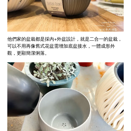
他們家的盆栽都是採內+外盆設計，就是二合一的盆栽，
可以不用再像舊式花盆需增加底盆接水，一體成形外
觀，更顯簡潔俐落。