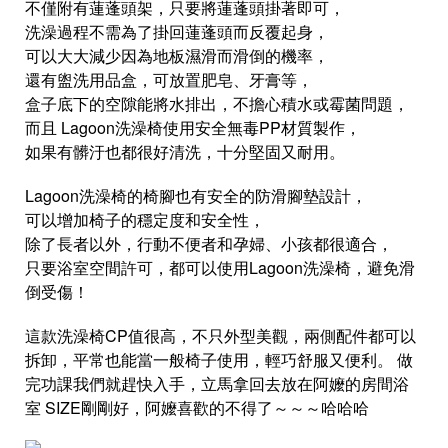
不僅附有蓮蓬頭架，只要將蓮蓬頭掛著即可，
洗澡過程不需為了掛回蓮蓬頭而反覆起身，
可以大大減少因為地板濕滑而滑倒的機率，
還有盥洗用品盒，可放置肥皂、牙膏等，
盒子底下的空隙能將水排出，不擔心積水或霉菌問題，
而且 Lagoon洗澡椅使用安全無毒PP材質製作，
如果有髒汙也都很好清洗，十分堅固又耐用。
Lagoon洗澡椅的椅腳也有安全的防滑腳墊設計，
可以增加椅子的穩定度和安全性，
除了長者以外，行動不便者和孕婦、小孩都很適合，
只要浴室空間許可，都可以使用Lagoon洗澡椅，避免滑
倒受傷！
這款洗澡椅CP值很高，不只外型美觀，兩側配件都可以
拆卸，平常也能當一般椅子使用，輕巧舒服又便利。 做
完功課我們就趕快入手，立馬拿回去放在阿嬤的房間浴
室 SIZE剛剛好，阿嬤喜歡的不得了～～～哈哈哈