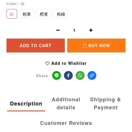
Color
: 白
白
粉黃
橙黃
粉綠
ADD TO CART
BUY NOW
Add to Wishlist
Share
Additional
Shipping &
Description
details
Payment
Customer Reviews