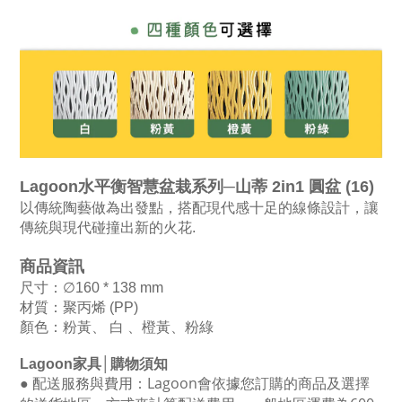
Lagoon水平衡智慧盆栽系列─山蒂 2in1 圓盆 (16)
以傳統陶藝做為出發點，搭配現代感十足的線條設計，讓
傳統與現代碰撞出新的火花.
商品資訊
尺寸：∅160 * 138 mm
材質：聚丙烯 (PP)
顏色：粉黃、 白 、橙黃、粉綠
Lagoon
家具│購物須知
●
配送服務與費用：
Lagoon
會依據您訂購的商品及選擇