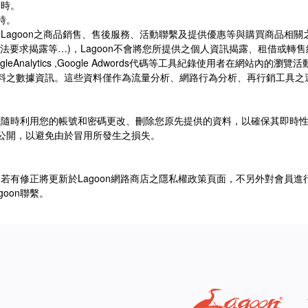
動時。
時。
於
Lagoon
之商品銷售、售後服務、活動聯繫及提供優惠等與購買商品相關
法要求揭露等
…)
，
Lagoon
不會將您所提供之個人資訊揭露、租借或轉售
gleAnalytics ,Google Adwords
代碼等工具紀錄使用者在網站內的瀏覽活
料之數據資訊。這些資料僅作為流量分析、網路行為分析、再行銷工具之
以隨時利用您的帳號和密碼更改、刪除您原先提供的資料，以確保其即時
公開，以避免由於冒用所發生之損失。
，若有修正將更新於
Lagoon
網路商店之隱私權政策頁面，不另外對會員進
goon
聯繫。