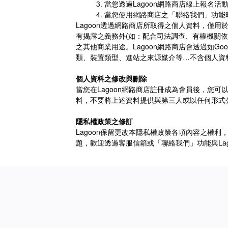
當您透過
Lagoon
網路商店線上報名活
當您使用網路商店之「聯絡我們」功能
Lagoon
透過網路商店所取得之個人資料，僅用
有揭露之義務外
(
如：配合司法調查、有權機關依
之其他商業用途。
Lagoon
網路商店會透過如
Goo
類、裝置類型、進站之來源媒介等
…
不含個人資
個人資料之修改與刪除
當您在
Lagoon
網路商店註冊成為會員後，您可
料，不要將上述資料提供與第三人或以任何形式
隱私權政策之修訂
Lagoon
保留更改本隱私權政策各項內容之權利
題，歡迎透過客服信箱或「聯絡我們」功能與
La