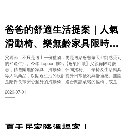
手，不僅提升坐感，更讓每一天的學習與工作都更加輕鬆有效
率。
爸爸的舒適生活提案｜人氣
滑動椅、樂無齡家具限時優
惠中
父親節，不只是送上一份禮物，更是送給爸爸每天都能感受到
的舒適生活。今年 Lagoon 推出【爸氣回饋】父親節限時優
惠，精選樂無齡家具、滑動椅、休閒搖椅、工學椅及生活輔具
等人氣商品，以貼近生活的設計提升日常便利與舒適感。無論
是陪伴長輩安心起身的滑動椅、適合閱讀放鬆的搖椅，或是兼
顧工作與健康的工學椅，都能讓爸爸在家享受更自在的休憩時
2026-07-01
光。即日起至 8/16，多款商品限時優惠，趁著父親節為爸爸打
造更舒適、更有品質的生活空間，用一份實用又貼心的禮物，
表達最真摯的感謝與陪伴。
夏天居家降溫提案｜