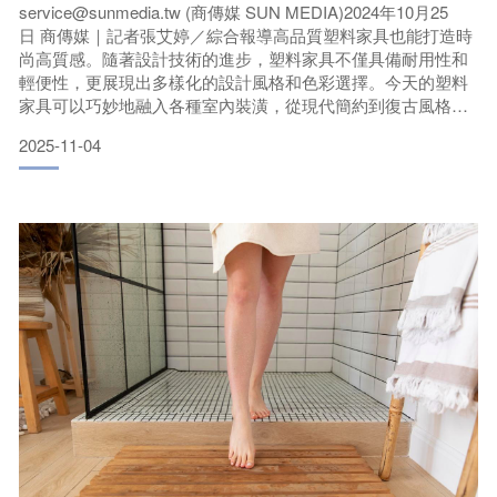
好時機
service@sunmedia.tw (商傳媒 SUN MEDIA)2024年10月25
日 商傳媒｜記者張艾婷／綜合報導高品質塑料家具也能打造時
尚高質感。隨著設計技術的進步，塑料家具不僅具備耐用性和
輕便性，更展現出多樣化的設計風格和色彩選擇。今天的塑料
家具可以巧妙地融入各種室內裝潢，從現代簡約到復古風格，
都能散發出獨特的魅力。無論是在家居空間還是商業環境，高
2025-11-04
品質的塑料家具都能提供既實用又時尚的解決方案，讓每個空
間都充滿現代感與品味。打破塑料家具不夠時尚、耐用的刻板
印象，台灣品牌Lagoon憑藉