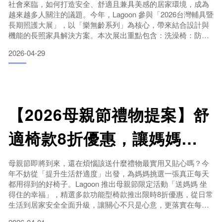
社會來臨，如何打造安全、舒適且兼具美感的居家環境，成為
越來越多人關注的議題。今年，Lagoon 參與「2026台灣輔具暨
長期照護大展」，以「樂無齡系列」為核心，帶來結合設計與
機能的長照家具解決方案。本次展出重點包含：洗澡椅：防滑
穩固設計，提升沐浴安全樂無齡椅：符合人體工學，長時間乘
2026-04-29
坐依然舒適滑動椅：坐著也能運動，溫和訓練肌肉，提升肌力
這些產品不僅重視安全性，更兼顧外觀設計，讓「輔具」成為
生活的一部分，而非突兀的存在。為什麼推薦現場體驗？三大
關
【2026母親節禮物提案】舒
適椅款8折優惠，讓媽媽坐
得更幸福
母親節即將到來，還在煩惱該送什麼禮物最實用又貼心嗎？今
年不妨從「提升生活舒適度」出發，為媽媽挑選一張真正每天
都用得到的好椅子。Lagoon 推出母親節限定活動「送媽媽 坐
得住的幸福」，精選多款功能型椅款推出限時8折優惠，從日常
生活到居家安全全面升級，讓關心不只是心意，更落實在每一
天。本次主打三大人氣款式：✔ 洗澡椅