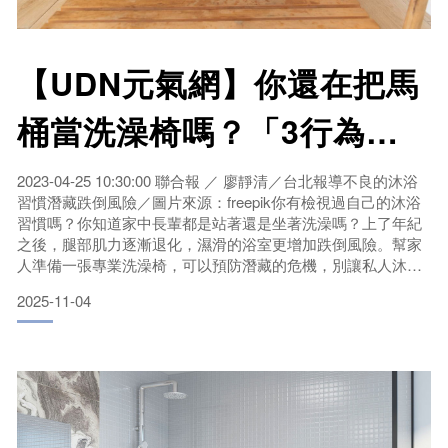
【UDN元氣網】你還在把馬
桶當洗澡椅嗎？「3行為」
千萬別繼續！恐增浴室跌倒
2023-04-25 10:30:00 聯合報 ／ 廖靜清／台北報導不良的沐浴
習慣潛藏跌倒風險／圖片來源：freepik你有檢視過自己的沐浴
風險
習慣嗎？你知道家中長輩都是站著還是坐著洗澡嗎？上了年紀
之後，腿部肌力逐漸退化，濕滑的浴室更增加跌倒風險。幫家
人準備一張專業洗澡椅，可以預防潛藏的危機，別讓私人沐浴
放鬆時光變成不慎滑倒憾事！LagoonＸudn元氣網關心浴室防
2025-11-04
滑對策，舉辦線上「洗澡習慣大調查」，258位問卷總人數中，
97位長輩是坐著洗澡、134位站著洗澡，27位沒有固定坐姿或
站姿。使用洗澡椅的