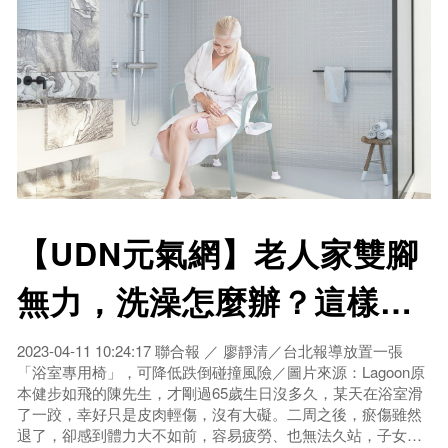
【UDN元氣網】老人家雙腳
無力，洗澡怎麼辦？這樣做
可預防洗澡摔倒
2023-04-11 10:24:17 聯合報 ／ 廖靜清／台北報導放置一張
「浴室專用椅」，可降低跌倒碰撞風險／圖片來源：Lagoon原
本健步如飛的陳先生，才剛過65歲生日沒多久，某天在浴室滑
了一跤，幸好只是皮肉輕傷，沒有大礙。二周之後，瘀傷雖然
退了，卻感到體力大不如前，容易疲勞、也無法久站，子女擔