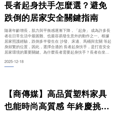
長者起身扶手怎麼選？避免
跌倒的居家安全關鍵指南
隨著年齡增長，肌力與平衡感逐漸下降，「起身」 成為許多長
者在日常生活中最困難、也最容易發生意外的動作之一。根據
居家照護經驗，跌倒多半發生在 沙發、床邊、馬桶與玄關 等起
身頻繁的位置，因此，選擇合適的 長者起身扶手，是打造安全
居家環境的重要關鍵。為什麼長者需要起身扶手？長者在坐下
與站起時，常因下肢肌力不足或關節不適，必須用手支撐身
2025-12-18
體。若缺乏穩定的施力點，容易導致重心不穩、滑倒或跌坐。
起身扶手的主要功能，就是在起身瞬間提供穩固支撐，幫助身
體順利轉換姿勢，降低跌倒風險。哪些地方最需要起身扶手？
以下是
【商傳媒】高品質塑料家具
也能時尚高質感 年終慶挑選