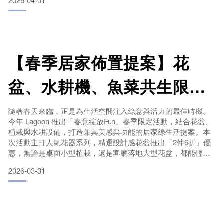
2026-04-01
具備防滑設計與穩固支撐，讓長輩在浴室使用更安心，降低跌
倒風險，是居家安全的重要輔助。✔ 樂無齡椅
符合人體工學設計，坐感穩定舒適，適合長時間使用，無論用
餐、休息都能維持良好姿勢。✔
【春季居家佈置提案】花
盆、水耕機、魚菜共生限時
優惠
隨著春天來臨，正是為生活空間注入綠意與活力的最佳時機。
今年 Lagoon 推出「春意綻放Fun」春季限定活動，結合花盆、
植栽與水耕設備，打造兼具美感與功能的居家綠生活提案。本
次活動主打人氣花器系列，精選設計感花盆推出「2件6折」優
惠，無論是桌面小型植栽，還是客廳落地大型花盆，都能輕鬆
搭配出理想風格。從簡約線條到自然紋理，讓綠植不只是植
2026-03-31
物，更是空間中的設計亮點。
除了花盆外，園藝愛好者不可錯過的還有魚菜共生系統與水耕
機優惠。透過現代化種植方式，不需土壤也能輕鬆種植蔬菜，
適合都市陽台或室內空間。魚