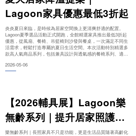
Lagoon家具優惠最低3折起
炎炎夏日來臨，是時候為居家空間換上更清爽舒適的配置。
Lagoon夏季選品活動正式開跑，全館精選家具推出最低3折起
優惠，從風扇、餐椅、吊籃椅到沙發與餐桌，一次滿足不同生
活需求，輕鬆打造專屬的夏日生活空間。本次活動特別精選多
款高人氣商品系列，包括兼具設計與透氣感的餐椅系列、適合
放鬆休憩的吊籃椅、以及強調通風與支撐的沙發款式，讓你在
2026-05-06
炎熱季節依然保持舒適自在。不論是小坪數居家、陽台休閒
區，或商業空間如咖啡廳、民宿，都能找到合適搭配。此外，
涼感必備的風扇系列也同步推出優惠，結合復古外型與穩定風
力，不僅降溫
【2026輔具展】Lagoon樂
無齡系列｜提升居家照護品
質
樂無齡系列｜長照家具不只是功能，更是生活品質隨著高齡化